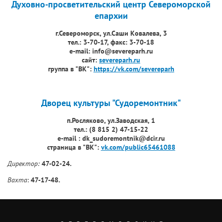
Духовно-просветительский центр Североморской
епархии
г.Североморск, ул.Саши Ковалева, 3
тел.: 3-70-17, факс: 3-70-18
e-mail: info@severeparh.ru
сайт:
severeparh.ru
г
руппа в "ВК":
https://vk.com/severeparh
Дворец культуры "Судоремонтник"
п.Росляково, ул.Заводская, 1
тел.: (8 815 2) 47-15-22
e-mail : dk_sudoremontnik@dcir.ru
страница в "ВК":
vk.com/public65461088
Директор:
47-02-24.
Вахта
:
47-17-48.