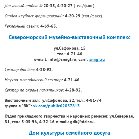
Досуговый отдел
:
4-20-35,
4-20-27
(тел./факс).
Отдел клубных формирований:
4-20-29
(тел./факс).
Рекламный агент:
4-69-65.
Североморский музейно-выставочный комплекс
ул.Сафонова, 15
тел.: 4-71-46
е-mail:
info@smigf.ru, сайт:
smigf.ru
Сектор фондов:
4-28-92.
Научно-методический сектор:
4-71-46
.
Сектор по охране памятников:
4-28-92.
Выставочный зал: ул.Сафонова, 22, тел.: 4-81-74
группа в "ВК":
vk.com/public62037813
Отдел прикладного творчества и народных ремесел:
ул.Северная,
31,
тел.: 5-05-96,
4-32-16
е-mail:
gdk@dcir.ru.
Дом культуры семейного досуга