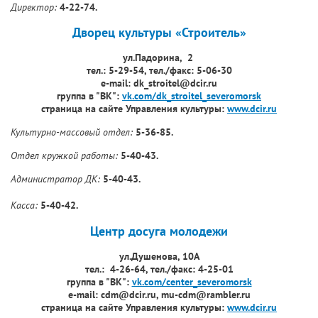
Директор:
4-22-74.
Дворец культуры «Строитель»
ул.Падорина, 2
тел.: 5-29-54, тел./факс: 5-06-30
е-mail: dk_stroitel@dcir.ru
группа в "ВК":
vk.com/dk_stroitel_severomorsk
страница на сайте Управления культуры:
www.dcir.ru
Культурно-массовый отдел:
5-36-85.
Отдел кружкой работы:
5-40-43.
Администратор ДК:
5-40-43.
Касса:
5-40-42.
Центр досуга молодежи
ул.Душенова, 10А
тел.: 4-26-64, тел./факс: 4-25-01
группа в "ВК":
vk.com/center_severomorsk
е-mail:
cdm@dcir.ru, mu-cdm@rambler.ru
страница на сайте Управления культуры:
www.dcir.ru