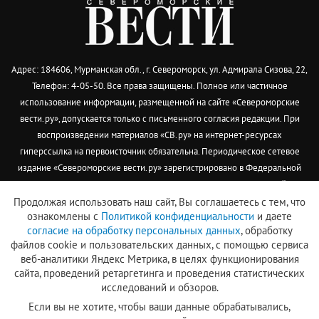
Адрес: 184606, Мурманская обл., г. Североморск, ул. Адмирала Сизова, 22,
Телефон: 4-05-50. Все права защищены. Полное или частичное
использование информации, размещенной на сайте «Североморские
вести.ру», допускается только с письменного согласия редакции. При
воспроизведении материалов «СВ.ру» на интернет-ресурсах
гиперссылка на первоисточник обязательна. Периодическое сетевое
издание «Североморские вести.ру» зарегистрировано в Федеральной
службе по надзору в сфере связи, информационных технологий и
массовых коммуникаций (Роскомнадзор) 29 декабря 2018 года. Запись о
Продолжая использовать наш сайт, Вы соглашаетесь с тем, что
ознакомлены с
Политикой конфиденциальности
и даете
регистрации Эл № ФС77–74746.
согласие на обработку персональных данных
, обработку
Учредитель: МБУ "Североморский информационо-аналитический центр"
файлов cookie и пользовательских данных, с помощью сервиса
И.о. главного редактора: Кузьмина И.А.
веб-аналитики Яндекс Метрика, в целях функционирования
mail@s-vesti.ru
сайта, проведений ретаргетинга и проведения статистических
12+
исследований и обзоров.
Согласие на обработку персональных данных
Если вы не хотите, чтобы ваши данные обрабатывались,
Политика в отношении обработки персональных данных